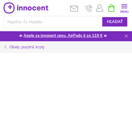
Prejsť
NÁKUPN
KOŠÍK
na
obsah
HĽADAŤ
🔥
Apple za innocent cenu. AirPods 4 za 119 €
🔥
Obaly, puzdrá, kryty