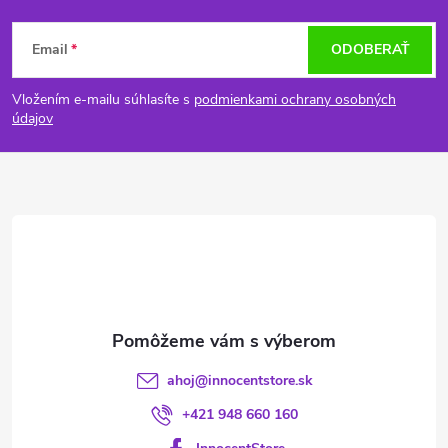
Z
Email
ODOBERAŤ
á
Vložením e-mailu súhlasíte s
podmienkami ochrany osobných
p
údajov
ä
t
i
e
ahoj
@
innocentstore.sk
+421 948 660 160