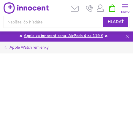
Prejsť
NÁKUPN
KOŠÍK
na
obsah
HĽADAŤ
🔥
Apple za innocent cenu. AirPods 4 za 119 €
🔥
Apple Watch remienky