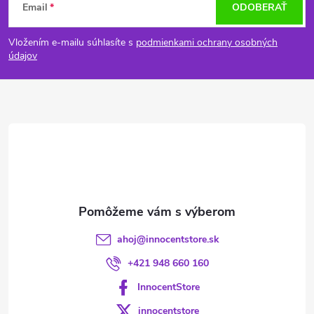
Email
ODOBERAŤ
á
Vložením e-mailu súhlasíte s
podmienkami ochrany osobných
p
údajov
ä
t
i
e
ahoj
@
innocentstore.sk
+421 948 660 160
InnocentStore
innocentstore