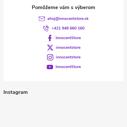
e
ahoj
@
innocentstore.sk
+421 948 660 160
InnocentStore
innocentstore
innocentstore
InnocentStore
Instagram