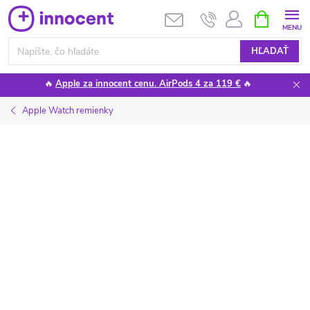
Prejsť
NÁKUPN
KOŠÍK
na
obsah
HĽADAŤ
🔥
Apple za innocent cenu. AirPods 4 za 119 €
🔥
Apple Watch remienky