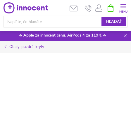
Prejsť
NÁKUPN
KOŠÍK
na
obsah
HĽADAŤ
🔥
Apple za innocent cenu. AirPods 4 za 119 €
🔥
Obaly, puzdrá, kryty