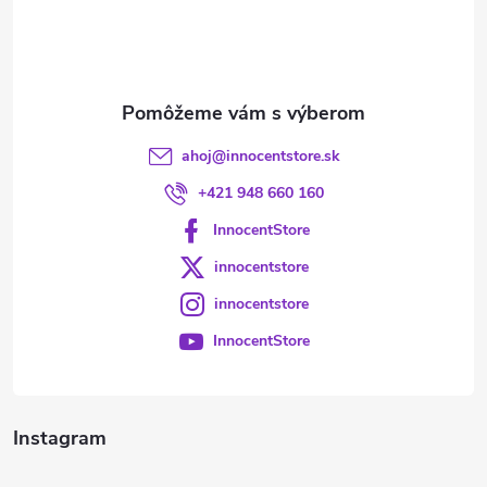
i
e
ahoj
@
innocentstore.sk
+421 948 660 160
InnocentStore
innocentstore
innocentstore
InnocentStore
Instagram