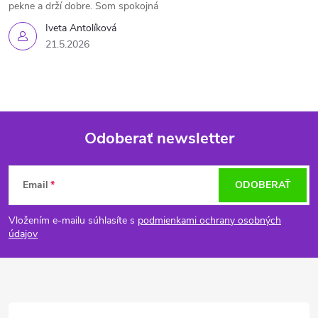
pekne a drží dobre. Som spokojná
Iveta Antolíková
21.5.2026
Odoberať newsletter
Z
Email
ODOBERAŤ
á
Vložením e-mailu súhlasíte s
podmienkami ochrany osobných
p
údajov
ä
t