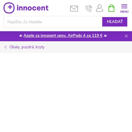
Prejsť
NÁKUPN
KOŠÍK
na
obsah
HĽADAŤ
🔥
Apple za innocent cenu. AirPods 4 za 119 €
🔥
Obaly, puzdrá, kryty