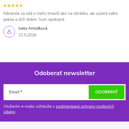
Náramok sa zdá o niečo tmavší ako na obrázku, ale vyzerá veľmi
pekne a drží dobre. Som spokojná
Iveta Antolíková
21.5.2026
Odoberať newsletter
Z
Email
ODOBERAŤ
á
Vložením e-mailu súhlasíte s
podmienkami ochrany osobných
p
údajov