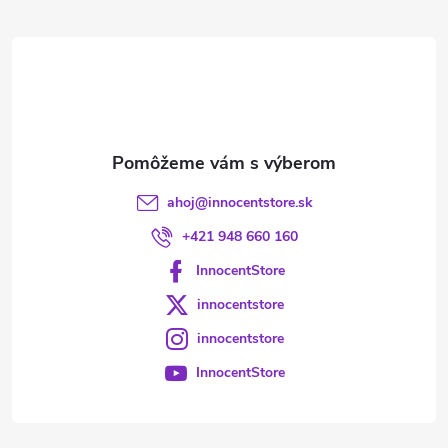
ä
t
i
e
ahoj
@
innocentstore.sk
+421 948 660 160
InnocentStore
innocentstore
innocentstore
InnocentStore