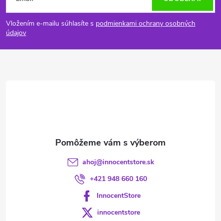
á
Vložením e-mailu súhlasíte s
podmienkami ochrany osobných
p
údajov
ä
t
i
e
ahoj
@
innocentstore.sk
+421 948 660 160
InnocentStore
innocentstore