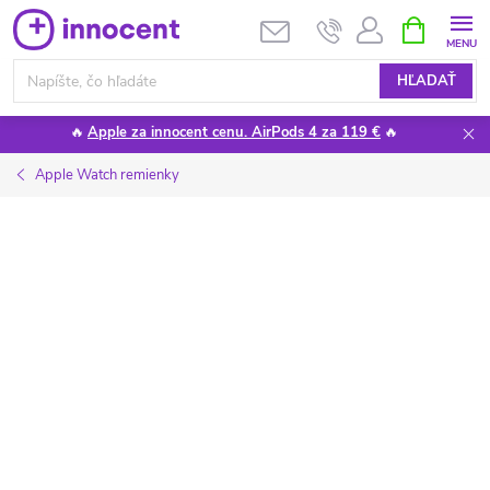
Prejsť
NÁKUPN
KOŠÍK
na
obsah
HĽADAŤ
🔥
Apple za innocent cenu. AirPods 4 za 119 €
🔥
Apple Watch remienky