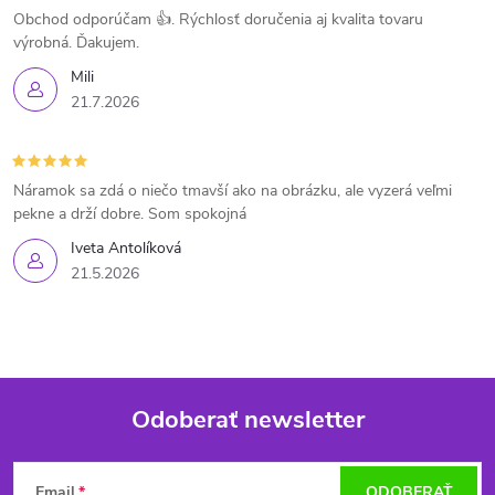
Obchod odporúčam 👍. Rýchlosť doručenia aj kvalita tovaru
výrobná. Ďakujem.
Mili
21.7.2026
Náramok sa zdá o niečo tmavší ako na obrázku, ale vyzerá veľmi
pekne a drží dobre. Som spokojná
Iveta Antolíková
21.5.2026
Odoberať newsletter
Z
Email
ODOBERAŤ