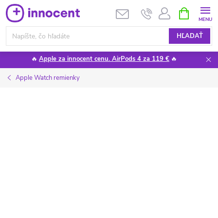
Prejsť
NÁKUPN
KOŠÍK
na
obsah
HĽADAŤ
🔥
Apple za innocent cenu. AirPods 4 za 119 €
🔥
Apple Watch remienky