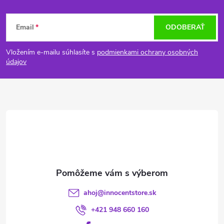
Z
Email
ODOBERAŤ
á
Vložením e-mailu súhlasíte s
podmienkami ochrany osobných
p
údajov
ä
t
i
e
ahoj
@
innocentstore.sk
+421 948 660 160