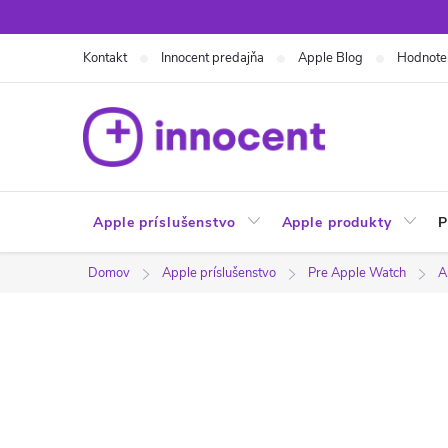
Prejsť
na
Kontakt
Innocent predajňa
Apple Blog
Hodnote
obsah
Apple príslušenstvo
Apple produkty
P
Domov
Apple príslušenstvo
Pre Apple Watch
A