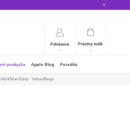
Glosár
NÁKUPNÝ
KOŠÍK
Prázdny košík
Prihlásenie
ent predajňa
Apple Blog
Poradňa
/45/46/49mm Band - Yellow/Beige