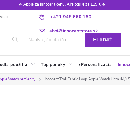
🔥
Apple za innocent cenu. AirPods 4 za 119 €
🔥
+421 948 660 160
nie obchodu
Poradňa
Apple návody a tipy
Najčastejšie otázky
ahoj@innocentstore.sk
HĽADAŤ
odľa použitia
Top ponuky
♥︎Personalizácia
Innoc
pple Watch remienky
Innocent Trail Fabric Loop Apple Watch Ultra 44