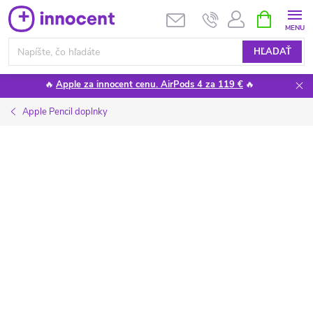
Prejsť
NÁKUPN
KOŠÍK
na
obsah
HĽADAŤ
🔥
Apple za innocent cenu. AirPods 4 za 119 €
🔥
Apple Pencil doplnky