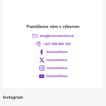
t
i
e
ahoj
@
innocentstore.sk
+421 948 660 160
InnocentStore
innocentstore
innocentstore
InnocentStore
Instagram