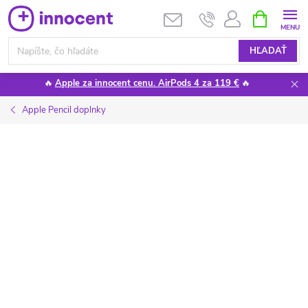
Prejsť
NÁKUPN
KOŠÍK
na
obsah
HĽADAŤ
🔥
Apple za innocent cenu. AirPods 4 za 119 €
🔥
Apple Pencil doplnky