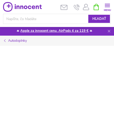
Prejsť
NÁKUPN
KOŠÍK
na
obsah
HĽADAŤ
🔥
Apple za innocent cenu. AirPods 4 za 119 €
🔥
Autodoplnky