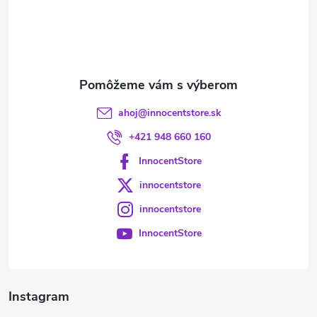
t
i
e
ahoj
@
innocentstore.sk
+421 948 660 160
InnocentStore
innocentstore
innocentstore
InnocentStore
Instagram