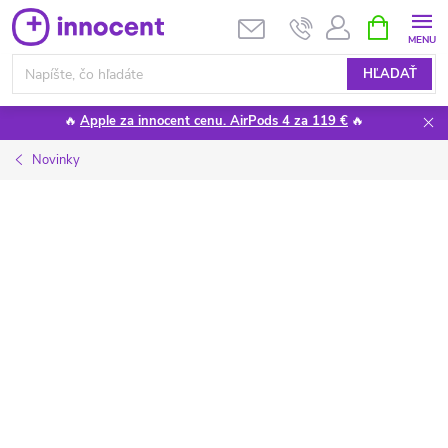
Prejsť
NÁKUPN
KOŠÍK
na
obsah
HĽADAŤ
🔥
Apple za innocent cenu. AirPods 4 za 119 €
🔥
Novinky