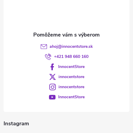
t
i
e
ahoj
@
innocentstore.sk
+421 948 660 160
InnocentStore
innocentstore
innocentstore
InnocentStore
Instagram