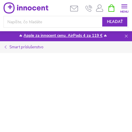
Prejsť
NÁKUPN
KOŠÍK
na
obsah
HĽADAŤ
🔥
Apple za innocent cenu. AirPods 4 za 119 €
🔥
Smart príslušenstvo