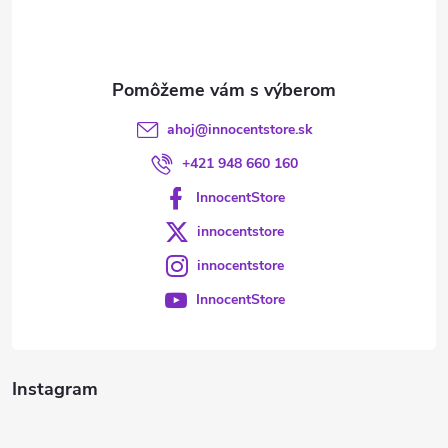
i
e
ahoj
@
innocentstore.sk
+421 948 660 160
InnocentStore
innocentstore
innocentstore
InnocentStore
Instagram