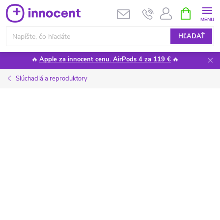
Prejsť
NÁKUPN
KOŠÍK
na
obsah
HĽADAŤ
🔥
Apple za innocent cenu. AirPods 4 za 119 €
🔥
Slúchadlá a reproduktory