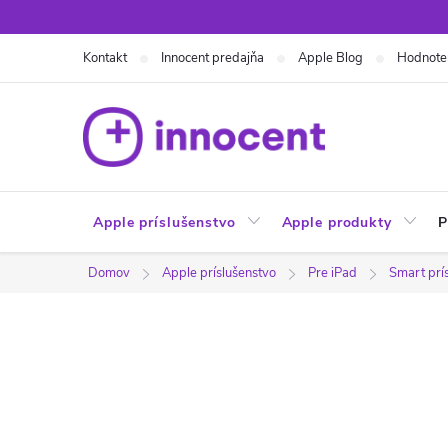
Prejsť
na
Kontakt
Innocent predajňa
Apple Blog
Hodnote
obsah
Apple príslušenstvo
Apple produkty
P
Domov
Apple príslušenstvo
Pre iPad
Smart prí