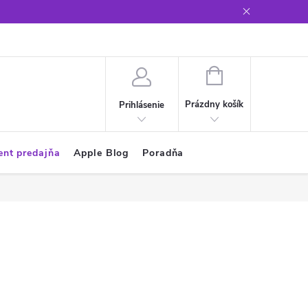
Glosár
NÁKUPNÝ
KOŠÍK
Prázdny košík
Prihlásenie
ent predajňa
Apple Blog
Poradňa