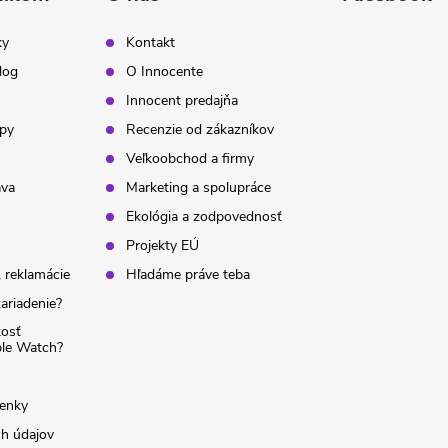
ky
Kontakt
log
O Innocente
Innocent predajňa
ipy
Recenzie od zákazníkov
Veľkoobchod a firmy
ava
Marketing a spolupráce
Ekológia a zodpovednosť
Projekty EÚ
 reklamácie
Hľadáme práve teba
ariadenie?
kosť
ple Watch?
enky
h údajov