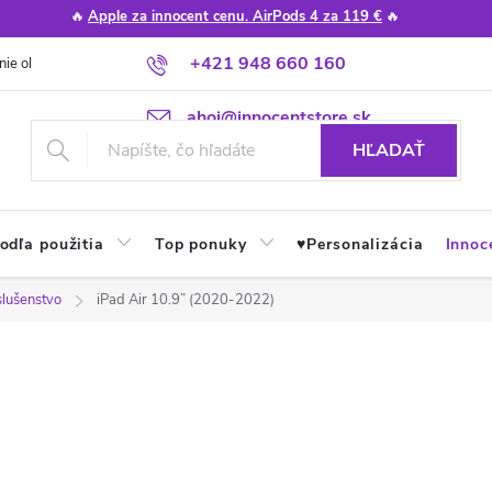
🔥
Apple za innocent cenu. AirPods 4 za 119 €
🔥
+421 948 660 160
nie obchodu
Poradňa
Apple návody a tipy
Najčastejšie otázky
ahoj@innocentstore.sk
HĽADAŤ
odľa použitia
Top ponuky
♥︎Personalizácia
Innoc
slušenstvo
iPad Air 10.9” (2020-2022)