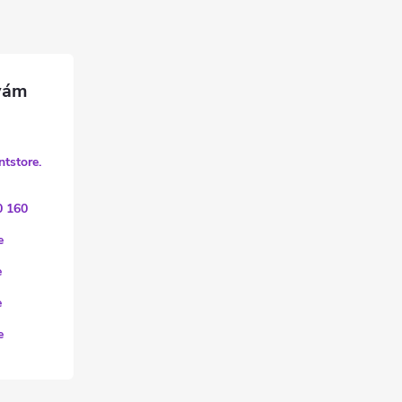
ntstore.
0 160
e
e
e
e