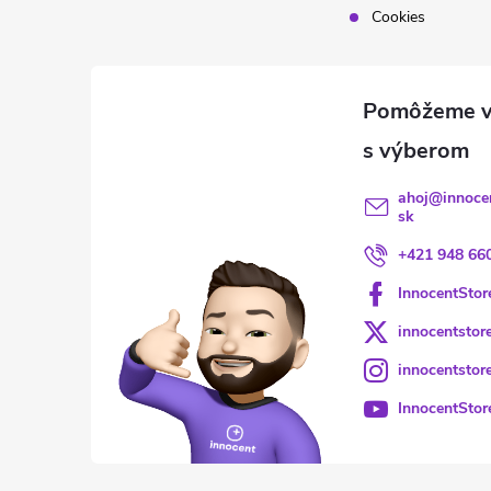
Cookies
ahoj
@
innoce
sk
+421 948 66
InnocentStor
innocentstor
innocentstor
InnocentStor