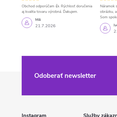
Obchod odporúčam 👍. Rýchlosť doručenia
Náramok s
aj kvalita tovaru výrobná. Ďakujem.
obrázku, a
Som spok
Mili
Iv
21.7.2026
2
Z
Odoberať newsletter
á
p
ä
Instagram
Služby zákaz