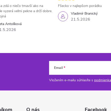
a zdá o niečo tmavší ako na
Fšecko v najlepšom porádku
le vyzerá veľmi pekne a drží dobre.
Vladimír Branický
ojná
21.5.2026
eta Antolíková
1.5.2026
Email
Vložením e-mailu súhlasíte s
podmienka
níkom
O nás
Facebook