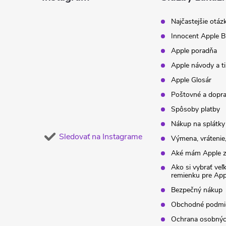
t
Najčastejšie otáz
Innocent Apple B
i
Apple poradňa
Apple návody a t
e
Apple Glosár
Poštovné a dopr
Spôsoby platby
Nákup na splátky
Sledovať na Instagrame
Výmena, vrátenie,
Aké mám Apple z
Ako si vybrať veľ
remienku pre Ap
Bezpečný nákup
Obchodné podmi
Ochrana osobnýc