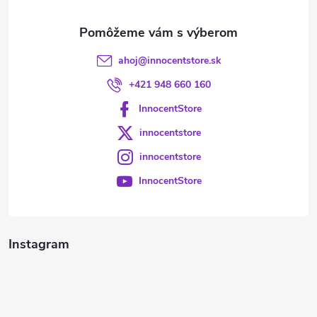
e
ahoj
@
innocentstore.sk
+421 948 660 160
InnocentStore
innocentstore
innocentstore
InnocentStore
Instagram