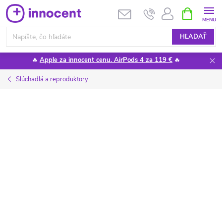
Prejsť
NÁKUPN
KOŠÍK
na
obsah
HĽADAŤ
🔥
Apple za innocent cenu. AirPods 4 za 119 €
🔥
Slúchadlá a reproduktory