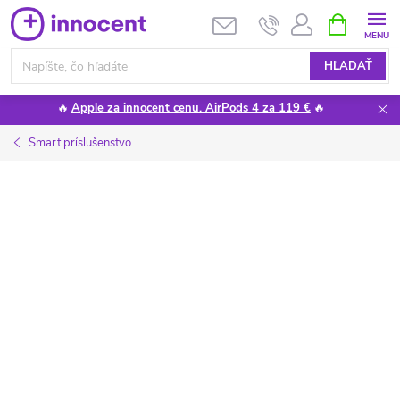
Prejsť
NÁKUPN
KOŠÍK
na
obsah
HĽADAŤ
🔥
Apple za innocent cenu. AirPods 4 za 119 €
🔥
Smart príslušenstvo