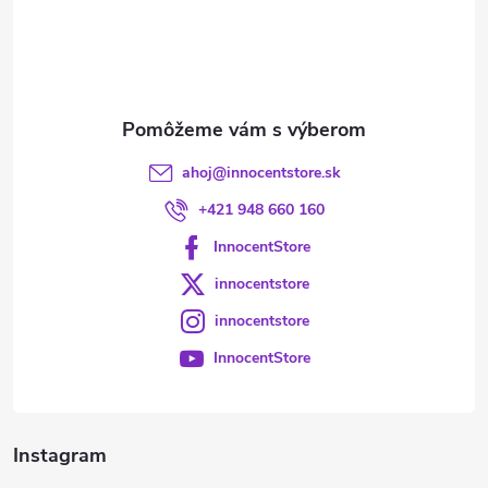
t
i
e
ahoj
@
innocentstore.sk
+421 948 660 160
InnocentStore
innocentstore
innocentstore
InnocentStore
Instagram