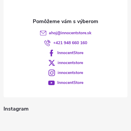
i
e
ahoj
@
innocentstore.sk
+421 948 660 160
InnocentStore
innocentstore
innocentstore
InnocentStore
Instagram