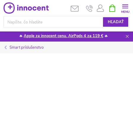
Prejsť
NÁKUPN
KOŠÍK
na
obsah
HĽADAŤ
🔥
Apple za innocent cenu. AirPods 4 za 119 €
🔥
Smart príslušenstvo