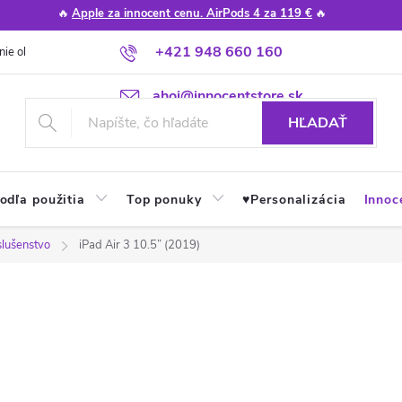
🔥
Apple za innocent cenu. AirPods 4 za 119 €
🔥
+421 948 660 160
nie obchodu
Poradňa
Apple návody a tipy
Najčastejšie otázky
ahoj@innocentstore.sk
HĽADAŤ
odľa použitia
Top ponuky
♥︎Personalizácia
Innoc
slušenstvo
iPad Air 3 10.5” (2019)