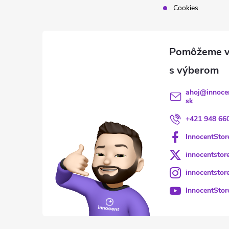
Cookies
ahoj
@
innoce
sk
+421 948 66
InnocentStor
innocentstor
innocentstor
InnocentStor