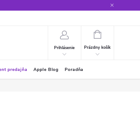
Glosár
NÁKUPNÝ
KOŠÍK
Prázdny košík
Prihlásenie
ent predajňa
Apple Blog
Poradňa