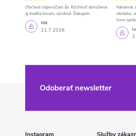
Obchod odporúčam 👍. Rýchlosť doručenia
Náramok s
aj kvalita tovaru výrobná. Ďakujem.
obrázku, a
Som spok
Mili
Iv
21.7.2026
2
Z
Odoberať newsletter
á
p
ä
Instagram
Služby zákaz