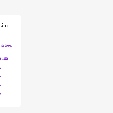
ntstore.
0 160
e
e
e
e