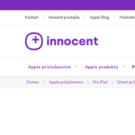
Prejsť
na
Kontakt
Innocent predajňa
Apple Blog
Hodnote
obsah
Apple príslušenstvo
Apple produkty
P
Domov
Apple príslušenstvo
Pre iPad
Smart prí