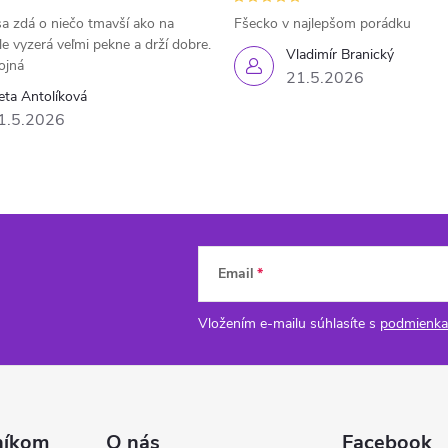
a zdá o niečo tmavší ako na
Fšecko v najlepšom porádku
le vyzerá veľmi pekne a drží dobre.
Vladimír Branický
ojná
21.5.2026
eta Antolíková
1.5.2026
Email
Vložením e-mailu súhlasíte s
podmienka
níkom
O nás
Facebook