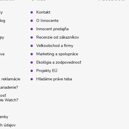
ky
Kontakt
log
O Innocente
Innocent predajňa
ipy
Recenzie od zákazníkov
Veľkoobchod a firmy
ava
Marketing a spolupráce
Ekológia a zodpovednosť
Projekty EÚ
 reklamácie
Hľadáme práve teba
ariadenie?
kosť
ple Watch?
enky
h údajov