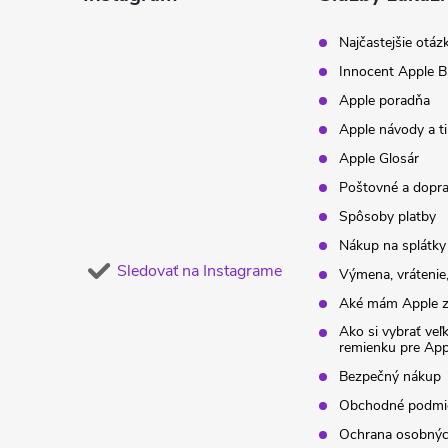
t
Najčastejšie otáz
Innocent Apple B
i
Apple poradňa
Apple návody a t
e
Apple Glosár
Poštovné a dopr
Spôsoby platby
Nákup na splátky
Sledovať na Instagrame
Výmena, vrátenie,
Aké mám Apple z
Ako si vybrať veľ
remienku pre Ap
Bezpečný nákup
Obchodné podmi
Ochrana osobnýc