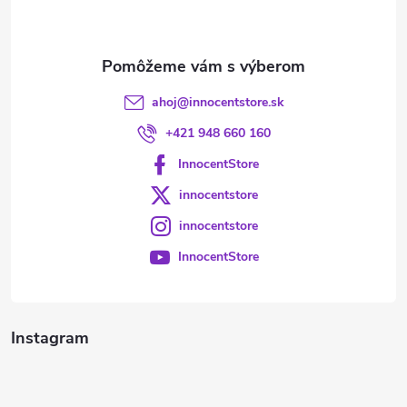
i
e
ahoj
@
innocentstore.sk
+421 948 660 160
InnocentStore
innocentstore
innocentstore
InnocentStore
Instagram