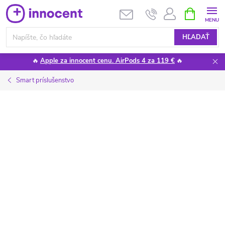
Prejsť
NÁKUPN
KOŠÍK
na
obsah
HĽADAŤ
🔥
Apple za innocent cenu. AirPods 4 za 119 €
🔥
Smart príslušenstvo