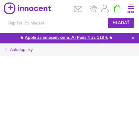
Prejsť
NÁKUPN
KOŠÍK
na
obsah
HĽADAŤ
🔥
Apple za innocent cenu. AirPods 4 za 119 €
🔥
Autodoplnky