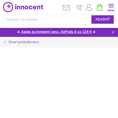
Prejsť
NÁKUPN
KOŠÍK
na
obsah
HĽADAŤ
🔥
Apple za innocent cenu. AirPods 4 za 119 €
🔥
Smart príslušenstvo