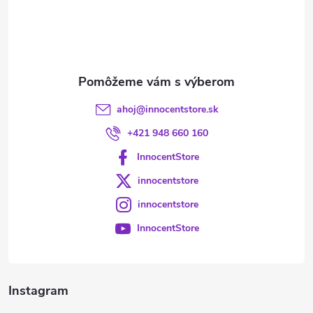
t
i
e
ahoj
@
innocentstore.sk
+421 948 660 160
InnocentStore
innocentstore
innocentstore
InnocentStore
Instagram