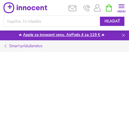
Prejsť
NÁKUPN
KOŠÍK
na
obsah
HĽADAŤ
🔥
Apple za innocent cenu. AirPods 4 za 119 €
🔥
Smart príslušenstvo