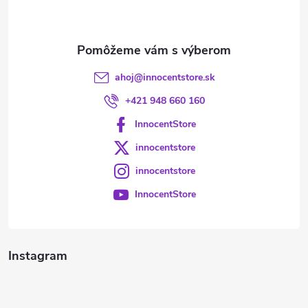
i
e
ahoj
@
innocentstore.sk
+421 948 660 160
InnocentStore
innocentstore
innocentstore
InnocentStore
Instagram