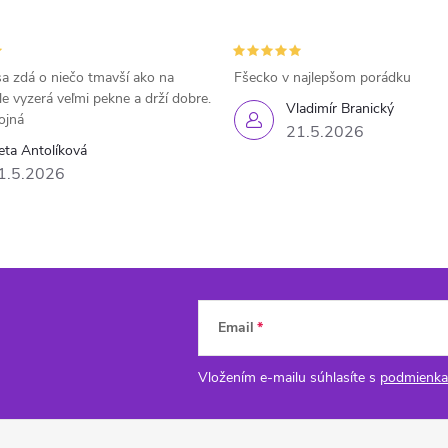
a zdá o niečo tmavší ako na
Fšecko v najlepšom porádku
le vyzerá veľmi pekne a drží dobre.
Vladimír Branický
ojná
21.5.2026
eta Antolíková
1.5.2026
Email
Vložením e-mailu súhlasíte s
podmienka