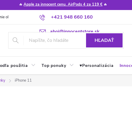
🔥
Apple za innocent cenu. AirPods 4 za 119 €
🔥
+421 948 660 160
nie obchodu
Poradňa
Apple návody a tipy
Najčastejšie otázky
ahoj@innocentstore.sk
HĽADAŤ
odľa použitia
Top ponuky
♥︎Personalizácia
Innoc
nky
iPhone 11