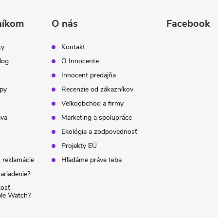
níkom
O nás
Facebook
ky
Kontakt
log
O Innocente
Innocent predajňa
ipy
Recenzie od zákazníkov
Veľkoobchod a firmy
ava
Marketing a spolupráce
Ekológia a zodpovednosť
Projekty EÚ
 reklamácie
Hľadáme práve teba
ariadenie?
kosť
ple Watch?