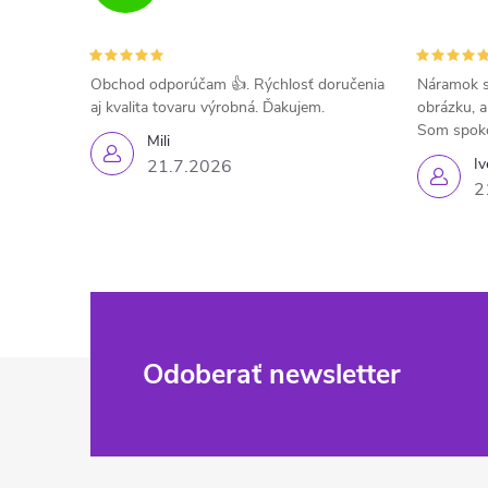
Obchod odporúčam 👍. Rýchlosť doručenia
Náramok s
aj kvalita tovaru výrobná. Ďakujem.
obrázku, a
Som spok
Mili
Iv
21.7.2026
2
Z
Odoberať newsletter
á