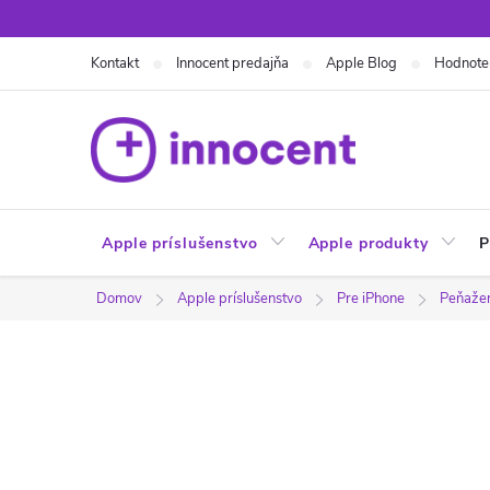
Prejsť
na
Kontakt
Innocent predajňa
Apple Blog
Hodnote
obsah
Apple príslušenstvo
Apple produkty
P
Domov
Apple príslušenstvo
Pre iPhone
Peňaže