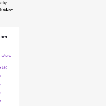
enky
h údajov
ntstore.
0 160
e
e
e
e