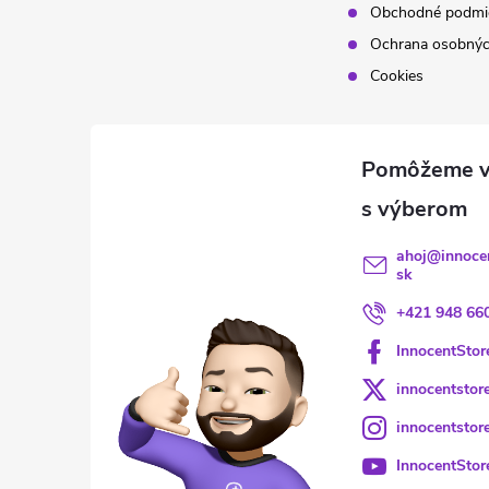
Obchodné podmi
Ochrana osobnýc
Cookies
ahoj
@
innoce
sk
+421 948 66
InnocentStor
innocentstor
innocentstor
InnocentStor