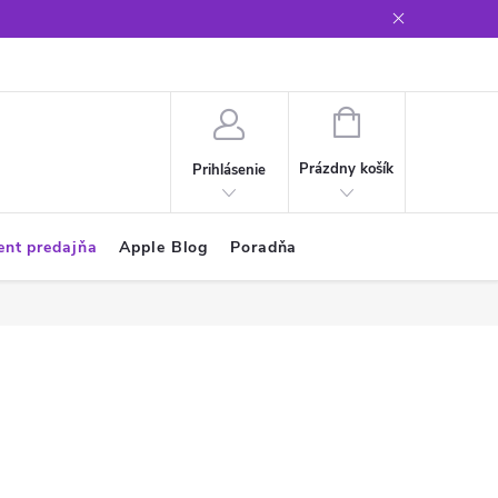
Glosár
NÁKUPNÝ
KOŠÍK
Prázdny košík
Prihlásenie
ent predajňa
Apple Blog
Poradňa