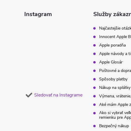
p
ä
Instagram
Služby zákaz
t
Najčastejšie otáz
Innocent Apple B
i
Apple poradňa
Apple návody a t
e
Apple Glosár
Poštovné a dopr
Spôsoby platby
Nákup na splátky
Sledovať na Instagrame
Výmena, vrátenie,
Aké mám Apple z
Ako si vybrať veľ
remienku pre Ap
Bezpečný nákup