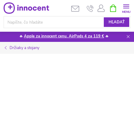
Prejsť
NÁKUPN
KOŠÍK
na
obsah
HĽADAŤ
🔥
Apple za innocent cenu. AirPods 4 za 119 €
🔥
Držiaky a stojany