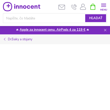
Prejsť
NÁKUPN
KOŠÍK
na
obsah
HĽADAŤ
🔥
Apple za innocent cenu. AirPods 4 za 119 €
🔥
Držiaky a stojany