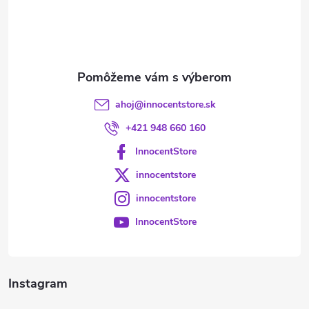
t
i
e
ahoj
@
innocentstore.sk
+421 948 660 160
InnocentStore
innocentstore
innocentstore
InnocentStore
Instagram