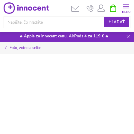
Prejsť
NÁKUPN
KOŠÍK
na
obsah
HĽADAŤ
🔥
Apple za innocent cenu. AirPods 4 za 119 €
🔥
Foto, video a selfie