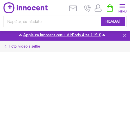
Prejsť
NÁKUPN
KOŠÍK
na
obsah
HĽADAŤ
🔥
Apple za innocent cenu. AirPods 4 za 119 €
🔥
Foto, video a selfie