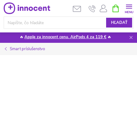
Prejsť
NÁKUPN
KOŠÍK
na
obsah
HĽADAŤ
🔥
Apple za innocent cenu. AirPods 4 za 119 €
🔥
Smart príslušenstvo