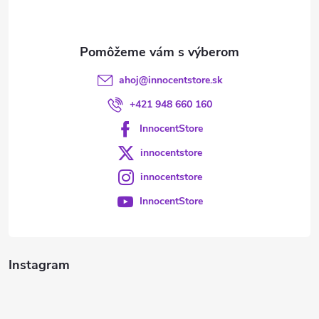
i
e
ahoj
@
innocentstore.sk
+421 948 660 160
InnocentStore
innocentstore
innocentstore
InnocentStore
Instagram