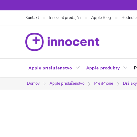
Prejsť
na
Kontakt
Innocent predajňa
Apple Blog
Hodnote
obsah
Apple príslušenstvo
Apple produkty
P
Domov
Apple príslušenstvo
Pre iPhone
Držiaky