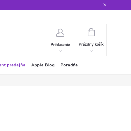
Glosár
NÁKUPNÝ
KOŠÍK
Prázdny košík
Prihlásenie
ent predajňa
Apple Blog
Poradňa