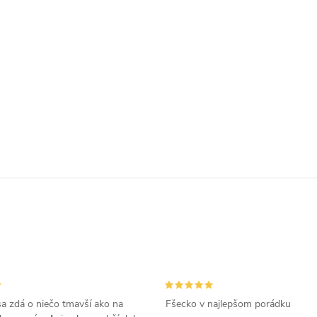
a zdá o niečo tmavší ako na
Fšecko v najlepšom porádku