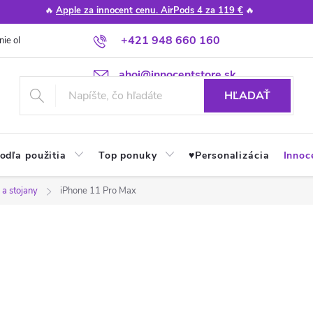
🔥
Apple za innocent cenu. AirPods 4 za 119 €
🔥
+421 948 660 160
nie obchodu
Poradňa
Apple návody a tipy
Najčastejšie otázky
ahoj@innocentstore.sk
HĽADAŤ
odľa použitia
Top ponuky
♥︎Personalizácia
Innoc
 a stojany
iPhone 11 Pro Max