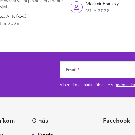
le vyzerá veľmi pekne a drží dobre.
Vladimír Branický
ojná
21.5.2026
eta Antolíková
1.5.2026
Email
Vložením e-mailu súhlasíte s
podmienka
níkom
O nás
Facebook