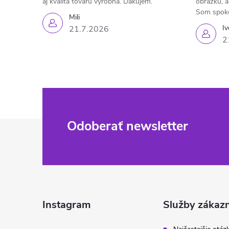
aj kvalita tovaru výrobná. Ďakujem.
obrázku, a
Som spok
Mili
Iv
21.7.2026
2
Z
Odoberať newsletter
á
p
ä
Instagram
Služby zákaz