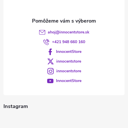
i
e
ahoj
@
innocentstore.sk
+421 948 660 160
InnocentStore
innocentstore
innocentstore
InnocentStore
Instagram