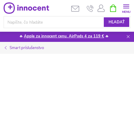
Prejsť
NÁKUPN
KOŠÍK
na
obsah
HĽADAŤ
🔥
Apple za innocent cenu. AirPods 4 za 119 €
🔥
Smart príslušenstvo