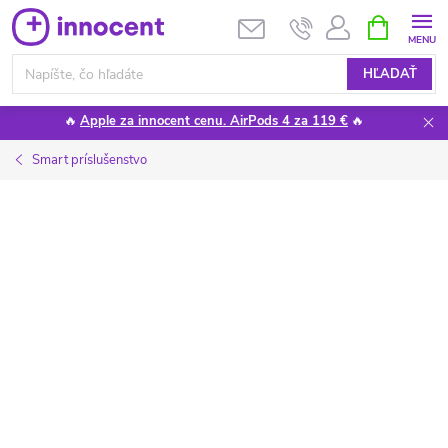
Prejsť
NÁKUPN
KOŠÍK
na
obsah
HĽADAŤ
🔥
Apple za innocent cenu. AirPods 4 za 119 €
🔥
Smart príslušenstvo