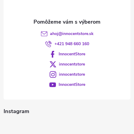
i
e
ahoj
@
innocentstore.sk
+421 948 660 160
InnocentStore
innocentstore
innocentstore
InnocentStore
Instagram