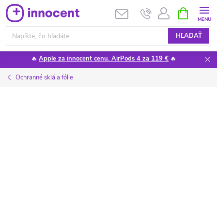
Prejsť
NÁKUPN
KOŠÍK
na
obsah
HĽADAŤ
🔥
Apple za innocent cenu. AirPods 4 za 119 €
🔥
Ochranné sklá a fólie