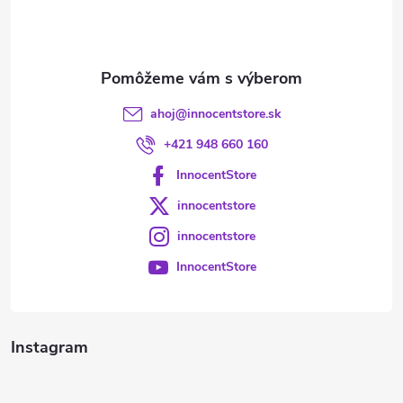
i
e
ahoj
@
innocentstore.sk
+421 948 660 160
InnocentStore
innocentstore
innocentstore
InnocentStore
Instagram