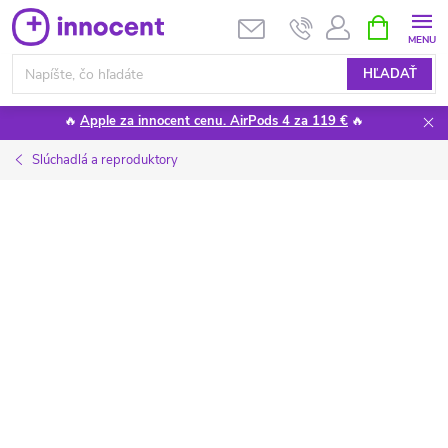
Prejsť
NÁKUPN
KOŠÍK
na
obsah
HĽADAŤ
🔥
Apple za innocent cenu. AirPods 4 za 119 €
🔥
Slúchadlá a reproduktory