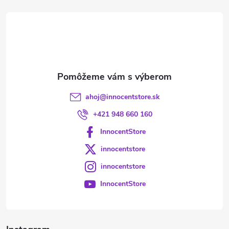
t
i
e
ahoj
@
innocentstore.sk
+421 948 660 160
InnocentStore
innocentstore
innocentstore
InnocentStore