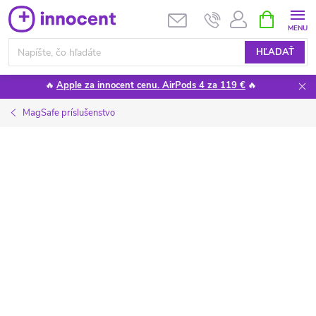
Prejsť
NÁKUPN
KOŠÍK
na
obsah
HĽADAŤ
🔥
Apple za innocent cenu. AirPods 4 za 119 €
🔥
MagSafe príslušenstvo