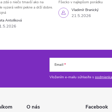
a zdá o niečo tmavší ako na
Fšecko v najlepšom porádku
le vyzerá veľmi pekne a drží dobre.
Vladimír Branický
ojná
21.5.2026
eta Antolíková
1.5.2026
Email
Vložením e-mailu súhlasíte s
podmienka
níkom
O nás
Facebook