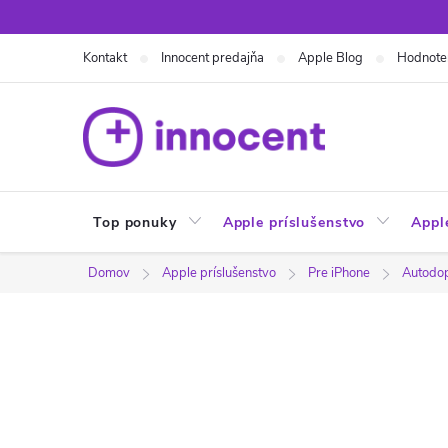
Prejsť
na
Kontakt
Innocent predajňa
Apple Blog
Hodnote
obsah
Top ponuky
Apple príslušenstvo
Appl
Domov
Apple príslušenstvo
Pre iPhone
Autodo