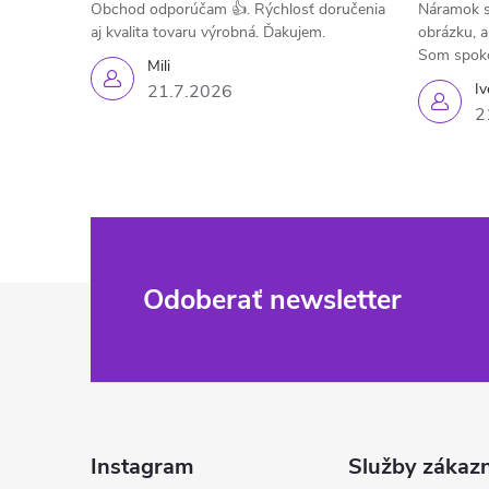
Obchod odporúčam 👍. Rýchlosť doručenia
Náramok s
aj kvalita tovaru výrobná. Ďakujem.
obrázku, a
Som spok
Mili
Iv
21.7.2026
2
Z
Odoberať newsletter
á
p
ä
Instagram
Služby zákaz