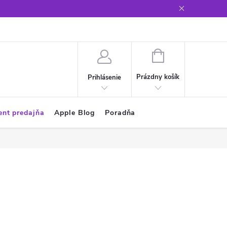
Glosár
NÁKUPNÝ
KOŠÍK
Prázdny košík
Prihlásenie
ent predajňa
Apple Blog
Poradňa