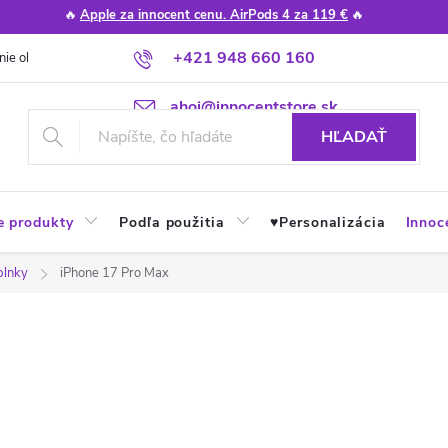
🔥
Apple za innocent cenu. AirPods 4 za 119 €
🔥
+421 948 660 160
nie obchodu
Poradňa
Apple návody a tipy
Najčastejšie otázky
ahoj@innocentstore.sk
HĽADAŤ
e produkty
Podľa použitia
♥︎Personalizácia
Innoc
plnky
iPhone 17 Pro Max