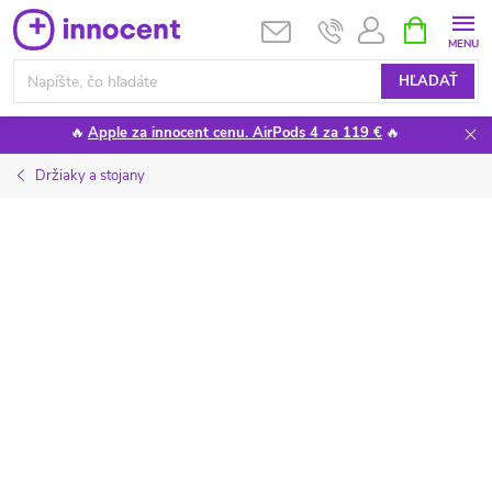
Prejsť
NÁKUPN
KOŠÍK
na
obsah
HĽADAŤ
🔥
Apple za innocent cenu. AirPods 4 za 119 €
🔥
Držiaky a stojany