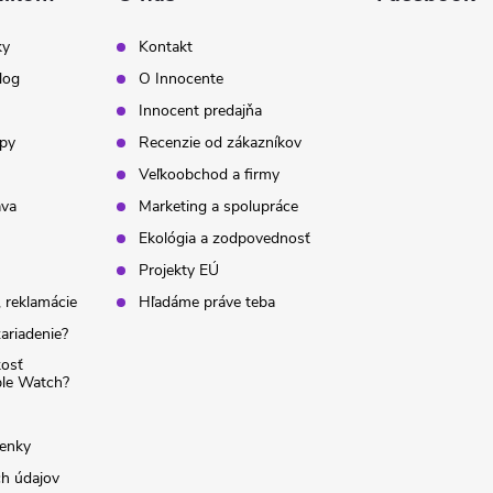
ky
Kontakt
log
O Innocente
Innocent predajňa
ipy
Recenzie od zákazníkov
Veľkoobchod a firmy
ava
Marketing a spolupráce
Ekológia a zodpovednosť
Projekty EÚ
 reklamácie
Hľadáme práve teba
ariadenie?
kosť
ple Watch?
enky
h údajov