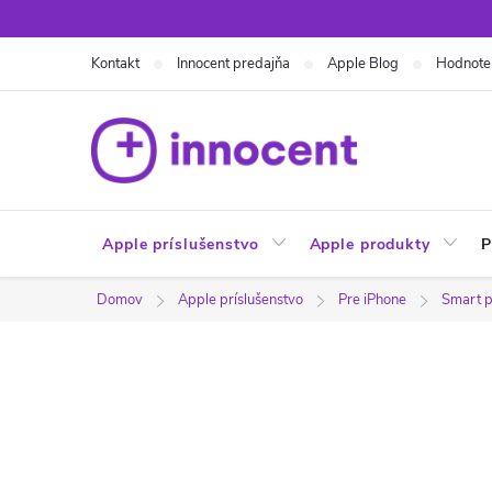
Prejsť
na
Kontakt
Innocent predajňa
Apple Blog
Hodnote
obsah
Apple príslušenstvo
Apple produkty
P
Domov
Apple príslušenstvo
Pre iPhone
Smart p