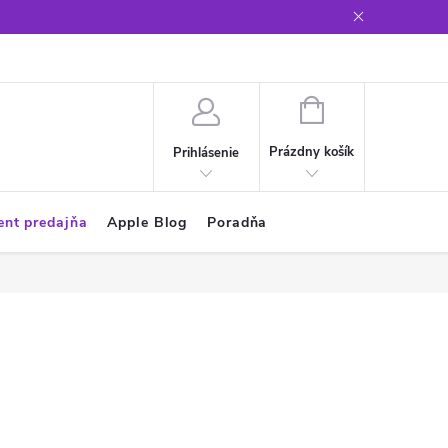
Glosár
NÁKUPNÝ
KOŠÍK
Prázdny košík
Prihlásenie
ent predajňa
Apple Blog
Poradňa