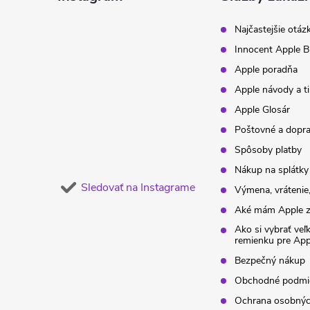
t
Najčastejšie otáz
Innocent Apple B
i
Apple poradňa
Apple návody a t
e
Apple Glosár
Poštovné a dopr
Spôsoby platby
Nákup na splátky
Sledovať na Instagrame
Výmena, vrátenie,
Aké mám Apple z
Ako si vybrať veľ
remienku pre Ap
Bezpečný nákup
Obchodné podmi
Ochrana osobnýc