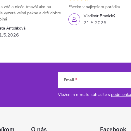
a zdá o niečo tmavší ako na
Fšecko v najlepšom porádku
le vyzerá veľmi pekne a drží dobre.
Vladimír Branický
ojná
21.5.2026
eta Antolíková
1.5.2026
Email
Vložením e-mailu súhlasíte s
podmienka
níkom
O nás
Facebook