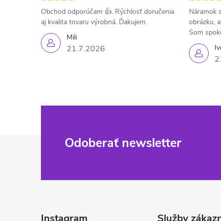
Obchod odporúčam 👍. Rýchlosť doručenia
Náramok s
aj kvalita tovaru výrobná. Ďakujem.
obrázku, a
Som spok
Mili
Iv
21.7.2026
2
Z
Odoberať newsletter
á
p
ä
Instagram
Služby zákaz