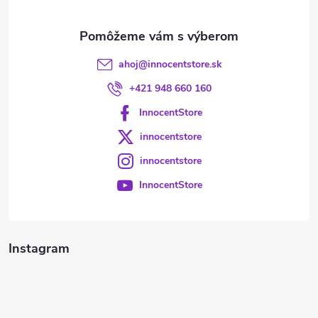
e
ahoj
@
innocentstore.sk
+421 948 660 160
InnocentStore
innocentstore
innocentstore
InnocentStore
Instagram