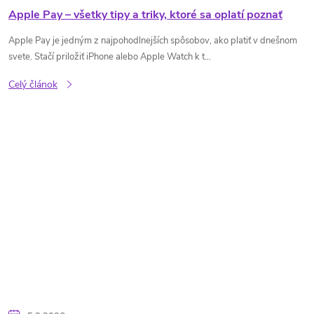
Apple Pay – všetky tipy a triky, ktoré sa oplatí poznať
Apple Pay je jedným z najpohodlnejších spôsobov, ako platiť v dnešnom
svete. Stačí priložiť iPhone alebo Apple Watch k t...
Celý článok