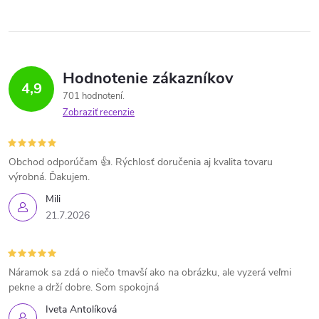
n
á
k
d
o
v
a
Hodnotenie zákazníkov
4,9
a
701 hodnotení
c
n
Zobraziť recenzie
i
i
e
e
Obchod odporúčam 👍. Rýchlosť doručenia aj kvalita tovaru
výrobná. Ďakujem.
p
Mili
r
21.7.2026
v
k
Náramok sa zdá o niečo tmavší ako na obrázku, ale vyzerá veľmi
pekne a drží dobre. Som spokojná
y
Iveta Antolíková