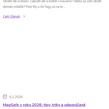
Stratili ste si kľúče? Zabudli ste si batoh v kaviarni? Alebo sa vám stratil
domáci miláčik? Find My a AirTagy sú na to ...
Celý článok
6.2.2026
MagSafe v roku 2026: tipy, triky a odporúčané