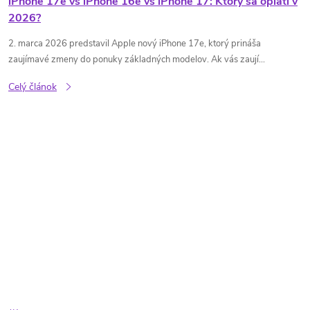
iPhone 17e vs iPhone 16e vs iPhone 17: Ktorý sa oplatí v
2026?
2. marca 2026 predstavil Apple nový iPhone 17e, ktorý prináša
zaujímavé zmeny do ponuky základných modelov. Ak vás zaují...
Celý článok