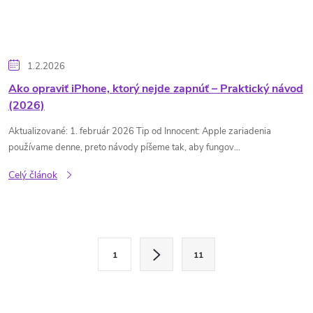
1.2.2026
Ako opraviť iPhone, ktorý nejde zapnúť – Praktický návod
(2026)
Aktualizované: 1. február 2026 Tip od Innocent: Apple zariadenia
používame denne, preto návody píšeme tak, aby fungov...
Celý článok
O
S
1
11
t
v
r
l
á