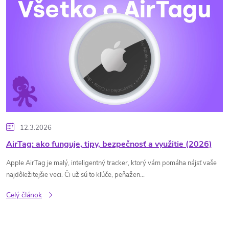
ý
p
i
s
č
12.3.2026
l
AirTag: ako funguje, tipy, bezpečnosť a využitie (2026)
Apple AirTag je malý, inteligentný tracker, ktorý vám pomáha nájsť vaše
á
najdôležitejšie veci. Či už sú to kľúče, peňažen...
n
Celý článok
k