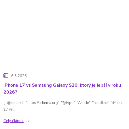
o
v
6.3.2026
iPhone 17 vs Samsung Galaxy S26: ktorý je lepší v roku
2026?
{ "@context": "https://schema.org", "@type": "Article", "headline": "iPhone
17 vs...
Celý článok