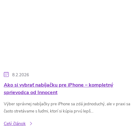
8.2.2026
Ako si vybrať nabíjačku pre iPhone – kompletný
sprievodca od Innocent
Výber správnej nabíjačky pre iPhone sa zdá jednoduchý, ale v praxi sa
často stretávame s ľuďmi, ktorí si kúpia prvú lepš...
Celý článok