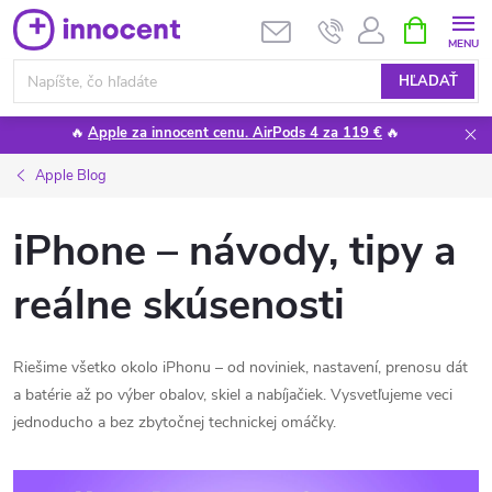
Prejsť
NÁKUPN
KOŠÍK
na
obsah
HĽADAŤ
🔥
Apple za innocent cenu. AirPods 4 za 119 €
🔥
Apple Blog
iPhone – návody, tipy a
reálne skúsenosti
Riešime všetko okolo iPhonu – od noviniek, nastavení, prenosu dát
a batérie až po výber obalov, skiel a nabíjačiek. Vysvetľujeme veci
jednoducho a bez zbytočnej technickej omáčky.
V