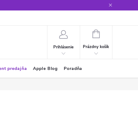
Glosár
NÁKUPNÝ
KOŠÍK
Prázdny košík
Prihlásenie
ent predajňa
Apple Blog
Poradňa