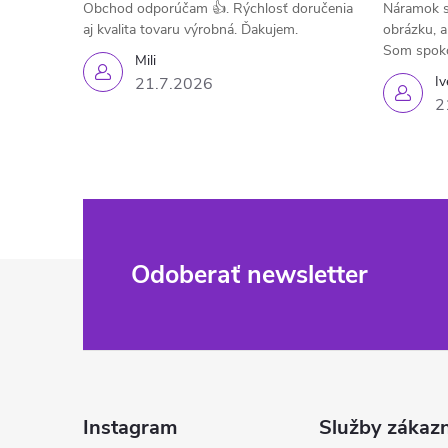
Obchod odporúčam 👍. Rýchlosť doručenia
Náramok s
aj kvalita tovaru výrobná. Ďakujem.
obrázku, a
Som spok
Mili
Iv
21.7.2026
2
Z
Odoberať newsletter
á
p
ä
Instagram
Služby zákaz