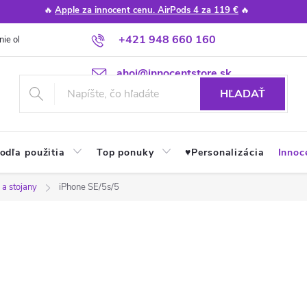
🔥
Apple za innocent cenu. AirPods 4 za 119 €
🔥
+421 948 660 160
nie obchodu
Poradňa
Apple návody a tipy
Najčastejšie otázky
ahoj@innocentstore.sk
HĽADAŤ
odľa použitia
Top ponuky
♥︎Personalizácia
Innoc
 a stojany
iPhone SE/5s/5