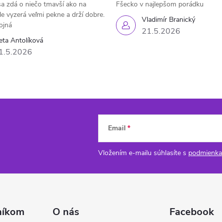
a zdá o niečo tmavší ako na
Fšecko v najlepšom porádku
le vyzerá veľmi pekne a drží dobre.
Vladimír Branický
ojná
21.5.2026
eta Antolíková
1.5.2026
Email
Vložením e-mailu súhlasíte s
podmienka
níkom
O nás
Facebook