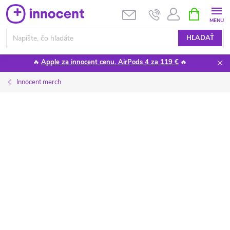
Prejsť
NÁKUPN
KOŠÍK
na
obsah
HĽADAŤ
🔥
Apple za innocent cenu. AirPods 4 za 119 €
🔥
Innocent merch