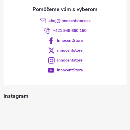
e
ahoj
@
innocentstore.sk
+421 948 660 160
InnocentStore
innocentstore
innocentstore
InnocentStore
Instagram