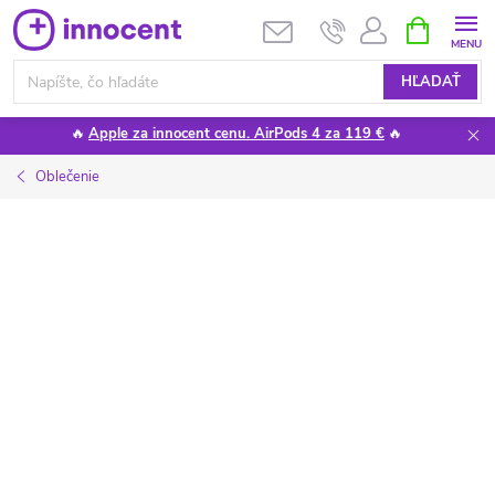
Prejsť
NÁKUPN
KOŠÍK
na
obsah
HĽADAŤ
🔥
Apple za innocent cenu. AirPods 4 za 119 €
🔥
Oblečenie