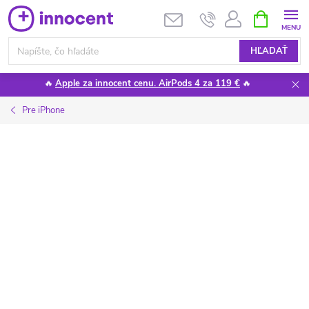
Prejsť
NÁKUPN
KOŠÍK
na
obsah
HĽADAŤ
🔥
Apple za innocent cenu. AirPods 4 za 119 €
🔥
Pre iPhone