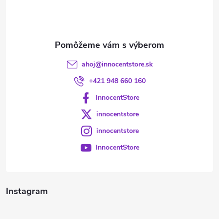
i
e
ahoj
@
innocentstore.sk
+421 948 660 160
InnocentStore
innocentstore
innocentstore
InnocentStore
Instagram