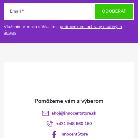
Z
Email
ODOBERAŤ
á
Vložením e-mailu súhlasíte s
podmienkami ochrany osobných
p
údajov
ä
t
i
e
ahoj
@
innocentstore.sk
+421 948 660 160
InnocentStore