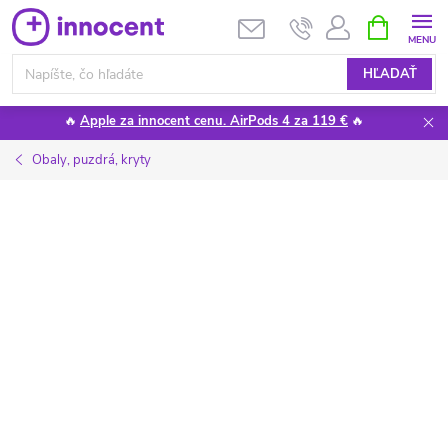
Prejsť
NÁKUPN
KOŠÍK
na
obsah
HĽADAŤ
🔥
Apple za innocent cenu. AirPods 4 za 119 €
🔥
Obaly, puzdrá, kryty