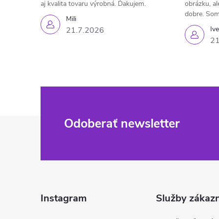
aj kvalita tovaru výrobná. Ďakujem.
obrázku, al
dobre. Som
Mili
Iv
21.7.2026
21
Z
Odoberať newsletter
á
p
ä
Instagram
Služby zákaz