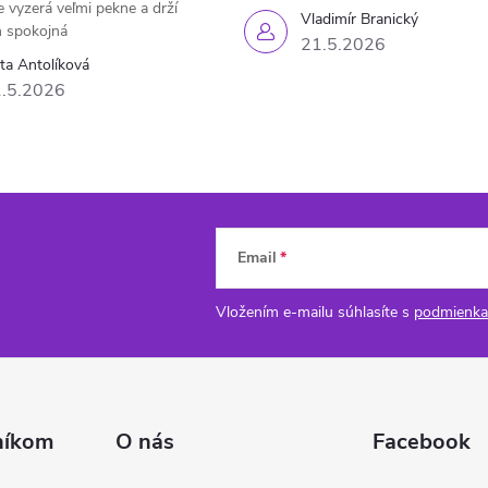
e vyzerá veľmi pekne a drží
Vladimír Branický
 spokojná
21.5.2026
eta Antolíková
.5.2026
Email
Vložením e-mailu súhlasíte s
podmienka
níkom
O nás
Facebook