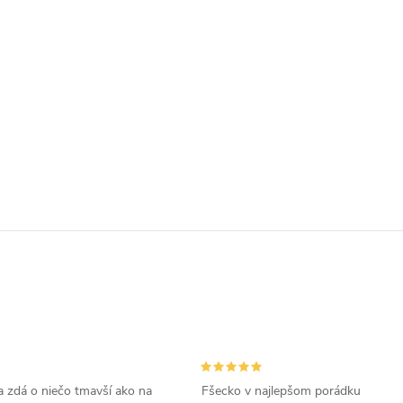
 zdá o niečo tmavší ako na
Fšecko v najlepšom porádku