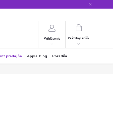
Glosár
NÁKUPNÝ
KOŠÍK
Prázdny košík
Prihlásenie
ent predajňa
Apple Blog
Poradňa