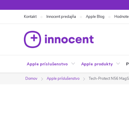
Prejsť
na
Kontakt
Innocent predajňa
Apple Blog
Hodnote
obsah
Apple príslušenstvo
Apple produkty
P
Domov
Apple príslušenstvo
Tech-Protect N56 MagS