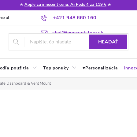
🔥
Apple za innocent cenu. AirPods 4 za 119 €
🔥
+421 948 660 160
nie obchodu
Poradňa
Apple návody a tipy
Najčastejšie otázky
ahoj@innocentstore.sk
HĽADAŤ
odľa použitia
Top ponuky
♥︎Personalizácia
Innoc
afe Dashboard & Vent Mount