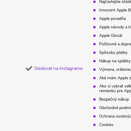
t
Najčastejšie otáz
Innocent Apple B
i
Apple poradňa
Apple návody a t
e
Apple Glosár
Poštovné a dopr
Spôsoby platby
Nákup na splátky
Sledovať na Instagrame
Výmena, vrátenie,
Aké mám Apple z
Ako si vybrať veľ
remienku pre Ap
Bezpečný nákup
Obchodné podmi
Ochrana osobnýc
Cookies