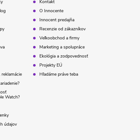
ky
Kontakt
log
O Innocente
Innocent predajňa
ipy
Recenzie od zákazníkov
Veľkoobchod a firmy
ava
Marketing a spolupráce
Ekológia a zodpovednosť
Projekty EÚ
 reklamácie
Hľadáme práve teba
ariadenie?
kosť
ple Watch?
enky
h údajov