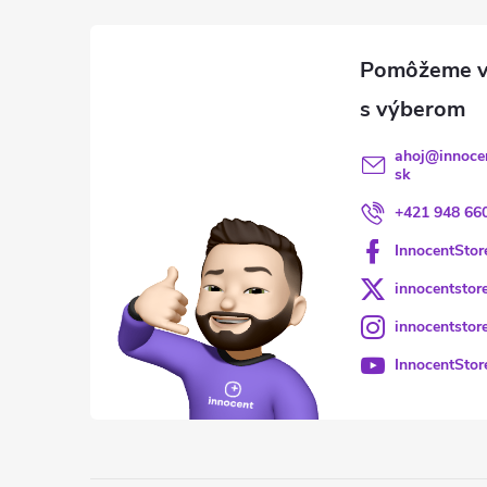
ahoj
@
innoce
sk
+421 948 66
InnocentStor
innocentstor
innocentstor
InnocentStor