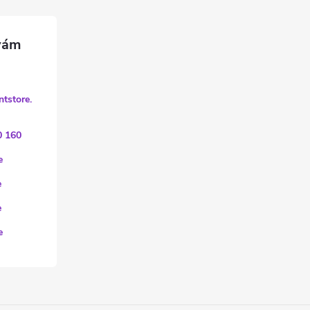
ntstore.
0 160
e
e
e
e