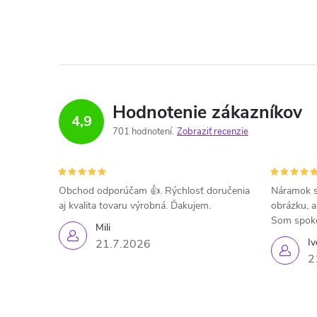
Hodnotenie zákazníkov
4,9
701 hodnotení
Zobraziť recenzie
Obchod odporúčam 👍. Rýchlosť doručenia
Náramok s
aj kvalita tovaru výrobná. Ďakujem.
obrázku, a
Som spok
Mili
Iv
21.7.2026
2