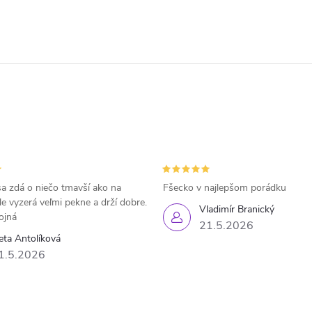
a zdá o niečo tmavší ako na
Fšecko v najlepšom porádku
le vyzerá veľmi pekne a drží dobre.
Vladimír Branický
ojná
21.5.2026
eta Antolíková
1.5.2026