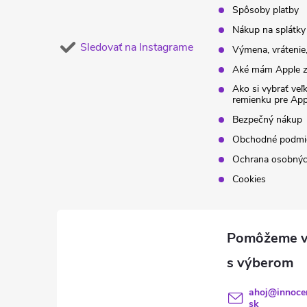
Spôsoby platby
Nákup na splátky
Sledovať na Instagrame
Výmena, vrátenie,
Aké mám Apple z
Ako si vybrať veľ
remienku pre Ap
Bezpečný nákup
Obchodné podmi
Ochrana osobnýc
Cookies
ahoj
@
innoce
sk