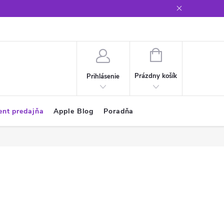
Glosár
NÁKUPNÝ
KOŠÍK
Prázdny košík
Prihlásenie
ent predajňa
Apple Blog
Poradňa