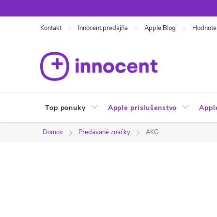
Prejsť
na
Kontakt
Innocent predajňa
Apple Blog
Hodnote
obsah
Top ponuky
Apple príslušenstvo
Appl
Domov
Predávané značky
AKG