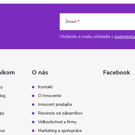
Email
Vložením e-mailu súhlasíte s
podmienka
níkom
O nás
Facebook
ky
Kontakt
log
O Innocente
Innocent predajňa
ipy
Recenzie od zákazníkov
Veľkoobchod a firmy
ava
Marketing a spolupráce