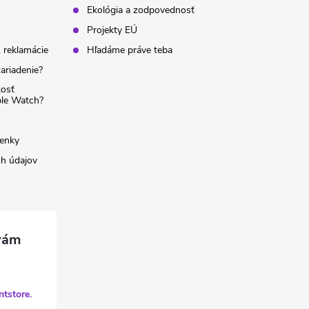
Ekológia a zodpovednosť
Projekty EÚ
 reklamácie
Hľadáme práve teba
ariadenie?
kosť
ple Watch?
enky
h údajov
ntstore.