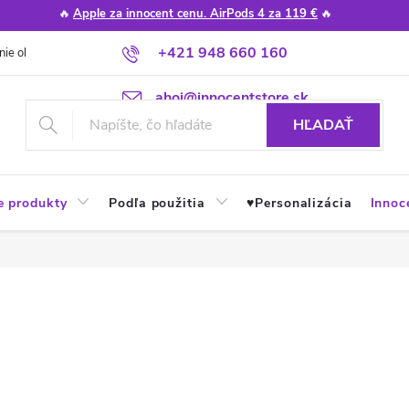
🔥
Apple za innocent cenu. AirPods 4 za 119 €
🔥
+421 948 660 160
nie obchodu
Poradňa
Apple návody a tipy
Najčastejšie otázky
ahoj@innocentstore.sk
HĽADAŤ
e produkty
Podľa použitia
♥︎Personalizácia
Innoc