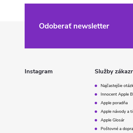
Z
Odoberať newsletter
á
p
ä
Instagram
Služby zákaz
t
Najčastejšie otáz
Innocent Apple B
i
Apple poradňa
Apple návody a t
e
Apple Glosár
Poštovné a dopr