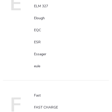
E
ELM 327
Elough
EQC
ESR
Essager
eule
F
Fast
FAST CHARGE