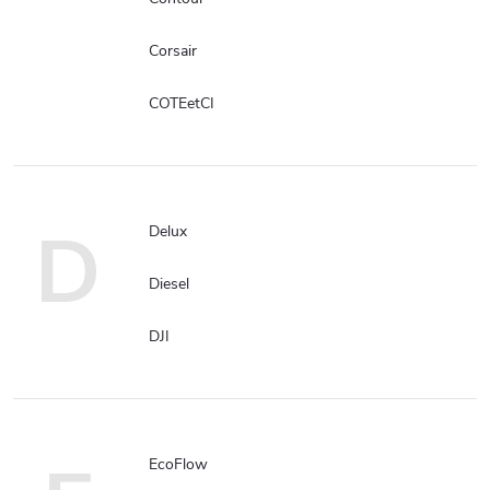
Corsair
COTEetCI
D
Delux
Diesel
DJI
EcoFlow