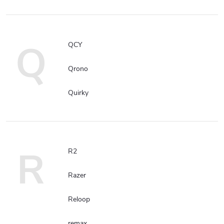
Q
QCY
Qrono
Quirky
R
R2
Razer
Reloop
remax