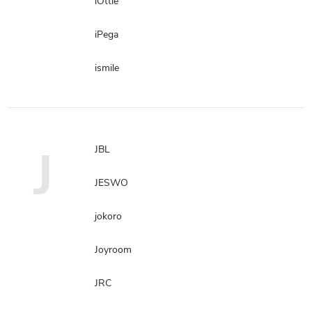
iOttie
iPega
ismile
J
JBL
JESWO
jokoro
Joyroom
JRC