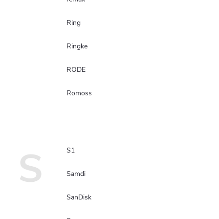
Ring
Ringke
RODE
Romoss
S
S1
Samdi
SanDisk