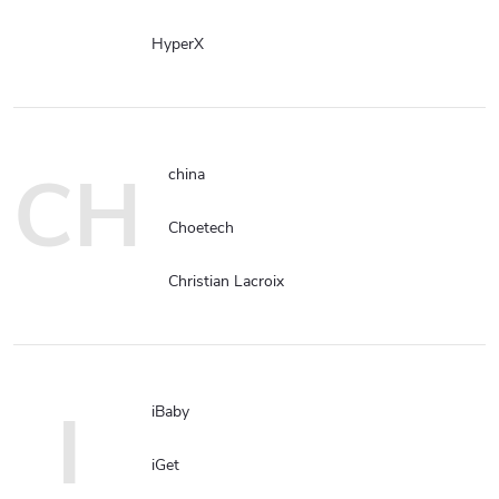
HyperX
CH
china
Choetech
Christian Lacroix
I
iBaby
iGet