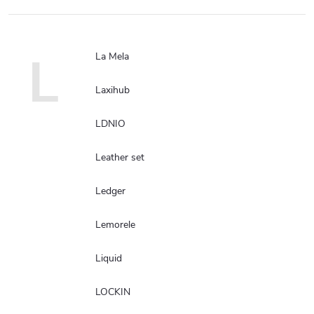
L
La Mela
Laxihub
LDNIO
Leather set
Ledger
Lemorele
Liquid
LOCKIN