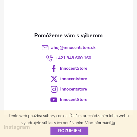
t
i
e
ahoj
@
innocentstore.sk
+421 948 660 160
InnocentStore
innocentstore
innocentstore
InnocentStore
Tento web používa súbory cookie. Ďalším prechádzaním tohto webu
vyjadrujete súhlas s ich používaním. Viac informácií
tu
.
Instagram
ROZUMIEM