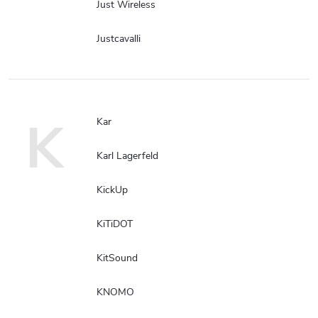
Just Wireless
Justcavalli
K
Kar
Karl Lagerfeld
KickUp
KiTiDOT
KitSound
KNOMO