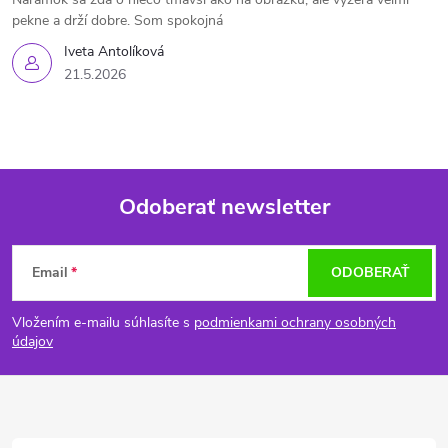
pekne a drží dobre. Som spokojná
Iveta Antolíková
21.5.2026
Odoberať newsletter
Z
Email
ODOBERAŤ
á
Vložením e-mailu súhlasíte s
podmienkami ochrany osobných
p
údajov
ä