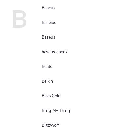
B
Baaeus
Baseius
Baseus
baseus encok
Beats
Belkin
BlackGold
Bling My Thing
BlitzWolf