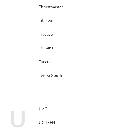
Thrustmaster
Titanwolf
Tractive
TruSens
Tucano
TwelveSouth
U
UAG
UGREEN