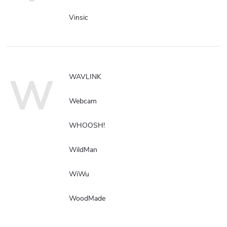
Vinsic
W
WAVLINK
Webcam
WHOOSH!
WildMan
WiWu
WoodMade