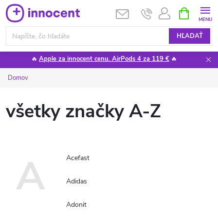
Prejsť
NÁKUPN
KOŠÍK
na
obsah
HĽADAŤ
🔥
Apple za innocent cenu. AirPods 4 za 119 €
🔥
Domov
všetky značky A-Z
A
Acefast
Adidas
Adonit