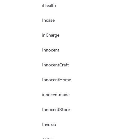
iHealth
Incase
inCharge
Innocent
InnocentCraft
InnocentHome
innocentmade
InnocentStore
Invoxia