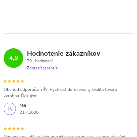
Hodnotenie zákazníkov
4,9
701 hodnotení
Zobraziť recenzie
Obchod odporúčam 👍. Rýchlosť doručenia aj kvalita tovaru
výrobná. Ďakujem.
Mili
21.7.2026
Náramok sa zdá o niečo tmavší ako na obrázku, ale vyzerá veľmi