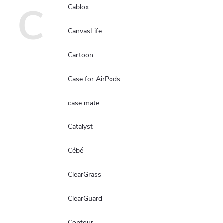
C
Cablox
CanvasLife
Cartoon
Case for AirPods
case mate
Catalyst
Cébé
ClearGrass
ClearGuard
Contour