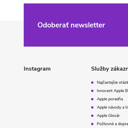
Z
Odoberať newsletter
á
p
ä
Instagram
Služby zákaz
t
Najčastejšie otáz
Innocent Apple B
i
Apple poradňa
Apple návody a t
e
Apple Glosár
Poštovné a dopr