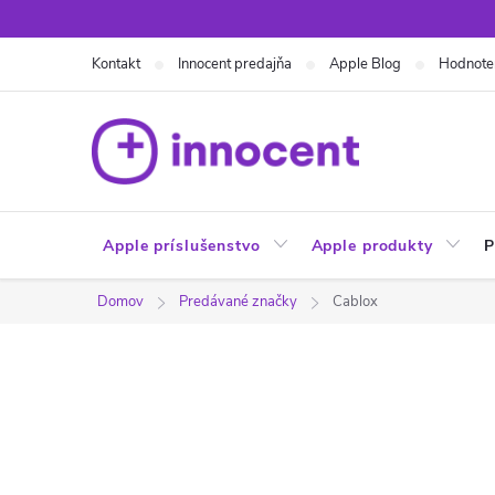
Prejsť
na
Kontakt
Innocent predajňa
Apple Blog
Hodnote
obsah
Apple príslušenstvo
Apple produkty
P
Domov
Predávané značky
Cablox