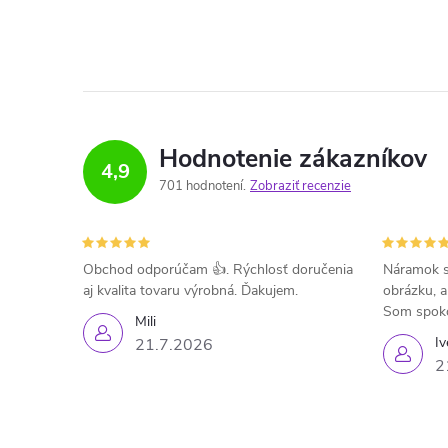
Hodnotenie zákazníkov
4,9
701 hodnotení
Zobraziť recenzie
Obchod odporúčam 👍. Rýchlosť doručenia
Náramok s
aj kvalita tovaru výrobná. Ďakujem.
obrázku, a
Som spok
Mili
Iv
21.7.2026
2