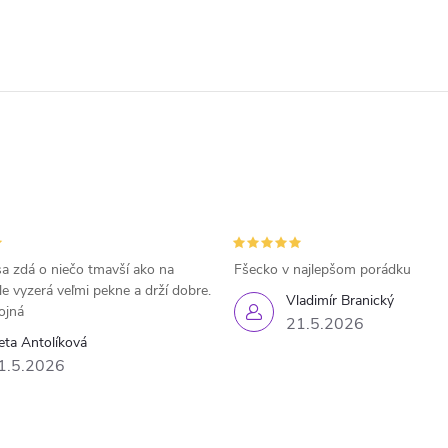
a zdá o niečo tmavší ako na
Fšecko v najlepšom porádku
le vyzerá veľmi pekne a drží dobre.
Vladimír Branický
ojná
21.5.2026
eta Antolíková
1.5.2026