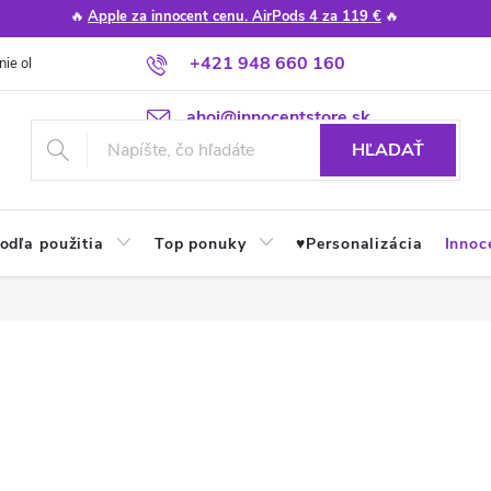
🔥
Apple za innocent cenu. AirPods 4 za 119 €
🔥
+421 948 660 160
nie obchodu
Poradňa
Apple návody a tipy
Najčastejšie otázky
ahoj@innocentstore.sk
HĽADAŤ
odľa použitia
Top ponuky
♥︎Personalizácia
Innoc