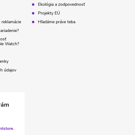
Ekológia a zodpovednosť
Projekty EÚ
 reklamácie
Hľadáme práve teba
ariadenie?
kosť
ple Watch?
enky
h údajov
ntstore.