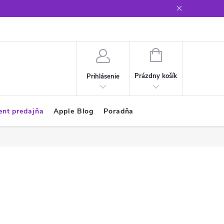
Glosár
NÁKUPNÝ
KOŠÍK
Prázdny košík
Prihlásenie
ent predajňa
Apple Blog
Poradňa