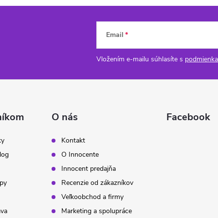
Email
Vložením e-mailu súhlasíte s
podmienka
níkom
O nás
Facebook
ky
Kontakt
log
O Innocente
Innocent predajňa
ipy
Recenzie od zákazníkov
Veľkoobchod a firmy
ava
Marketing a spolupráce