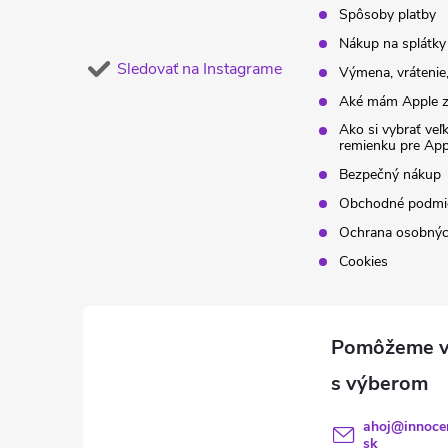
Spôsoby platby
Nákup na splátky
Sledovať na Instagrame
Výmena, vrátenie,
Aké mám Apple z
Ako si vybrať veľ
remienku pre Ap
Bezpečný nákup
Obchodné podmi
Ochrana osobnýc
Cookies
ahoj
@
innoce
sk