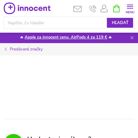
Prejsť
NÁKUPN
KOŠÍK
na
obsah
HĽADAŤ
🔥
Apple za innocent cenu. AirPods 4 za 119 €
🔥
Predávané značky