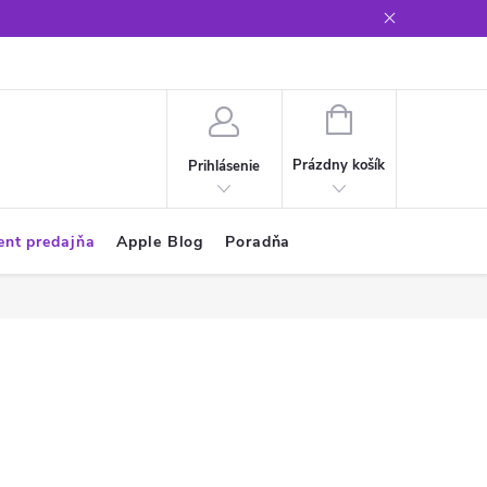
Glosár
NÁKUPNÝ
KOŠÍK
Prázdny košík
Prihlásenie
ent predajňa
Apple Blog
Poradňa