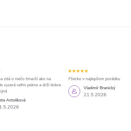
a zdá o niečo tmavší ako na
Fšecko v najlepšom porádku
le vyzerá veľmi pekne a drží dobre.
Vladimír Branický
ojná
21.5.2026
eta Antolíková
1.5.2026