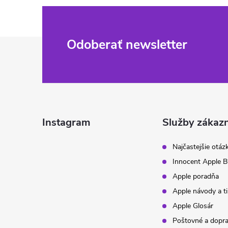
Z
Odoberať newsletter
á
p
ä
Instagram
Služby zákaz
t
Najčastejšie otáz
Innocent Apple B
i
Apple poradňa
Apple návody a t
e
Apple Glosár
Poštovné a dopr