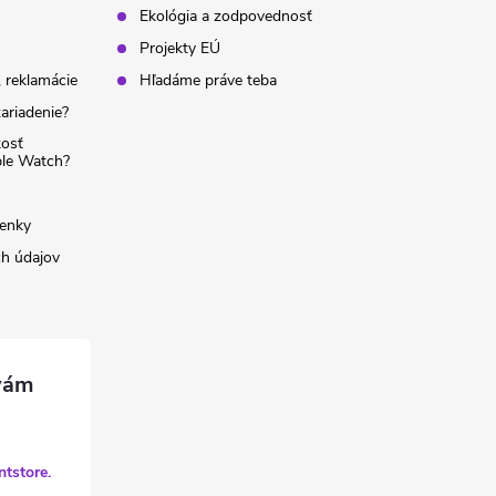
Ekológia a zodpovednosť
Projekty EÚ
 reklamácie
Hľadáme práve teba
ariadenie?
kosť
ple Watch?
enky
h údajov
ntstore.