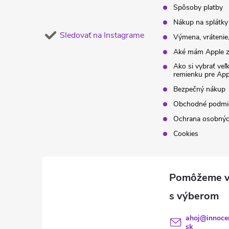
Spôsoby platby
Nákup na splátky
Sledovať na Instagrame
Výmena, vrátenie,
Aké mám Apple z
Ako si vybrať veľ
remienku pre Ap
Bezpečný nákup
Obchodné podmi
Ochrana osobnýc
Cookies
ahoj
@
innoce
sk