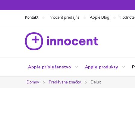
Prejsť
na
Kontakt
Innocent predajňa
Apple Blog
Hodnote
obsah
Apple príslušenstvo
Apple produkty
P
Domov
Predávané značky
Delux