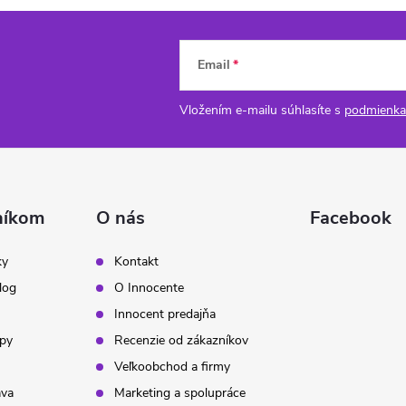
Email
Vložením e-mailu súhlasíte s
podmienka
níkom
O nás
Facebook
ky
Kontakt
log
O Innocente
Innocent predajňa
ipy
Recenzie od zákazníkov
Veľkoobchod a firmy
ava
Marketing a spolupráce