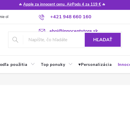
🔥
Apple za innocent cenu. AirPods 4 za 119 €
🔥
+421 948 660 160
nie obchodu
Poradňa
Apple návody a tipy
Najčastejšie otázky
ahoj@innocentstore.sk
HĽADAŤ
odľa použitia
Top ponuky
♥︎Personalizácia
Innoc