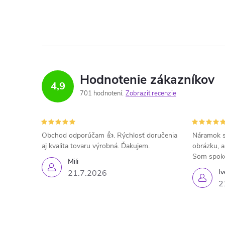
Hodnotenie zákazníkov
4,9
701 hodnotení
Zobraziť recenzie
Obchod odporúčam 👍. Rýchlosť doručenia
Náramok s
aj kvalita tovaru výrobná. Ďakujem.
obrázku, a
Som spok
Mili
Iv
21.7.2026
2